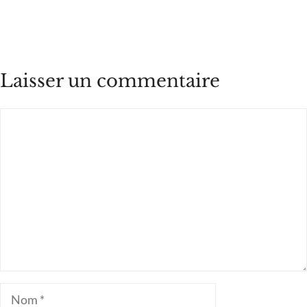
Laisser un commentaire
Commentaire
Nom