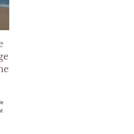
e
ge
me
de
nt