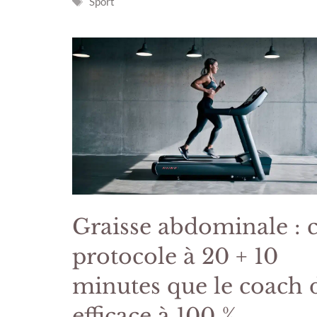
Étiquettes
Sport
Graisse abdominale : 
protocole à 20 + 10
minutes que le coach d
efficace à 100 %