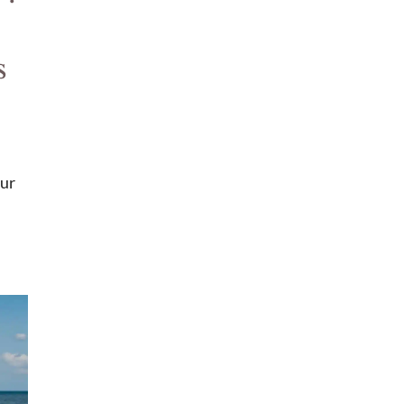
s
our