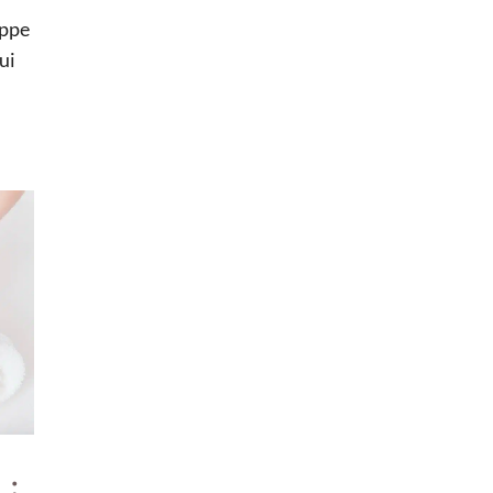
appe
ui
 :