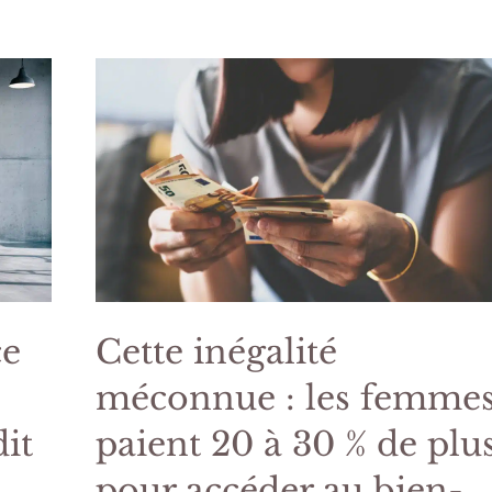
ce
Cette inégalité
méconnue : les femme
it
paient 20 à 30 % de plu
pour accéder au bien-