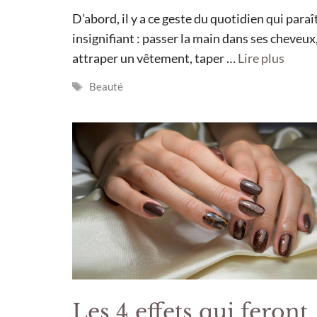
D’abord, il y a ce geste du quotidien qui paraî
insignifiant : passer la main dans ses cheveux
attraper un vêtement, taper …
Lire plus
Étiquettes
Beauté
Les 4 effets qui feront