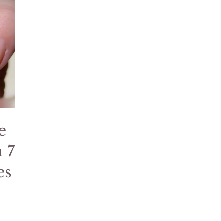
e
n 7
es