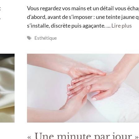
t
Vous regardez vos mains et un détail vous éch
,
d’abord, avant de s’imposer : une teinte jaune q
s’installe, discrète puis agaçante. …
Lire plus
Étiquettes
Esthétique
« Une minute par jour »