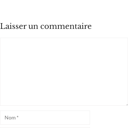
Laisser un commentaire
Commentaire
Nom