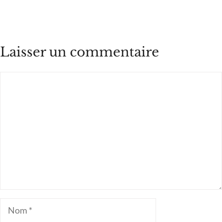
Laisser un commentaire
Commentaire
Nom