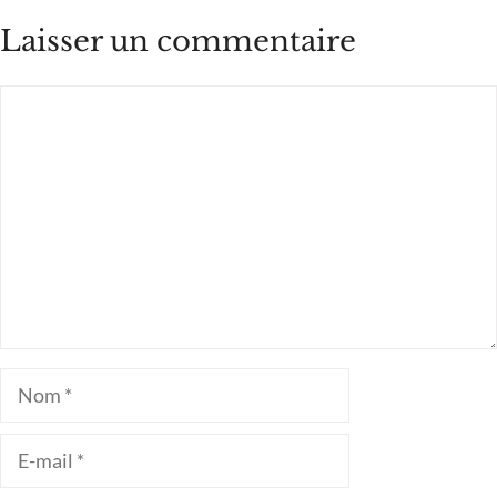
Laisser un commentaire
Commentaire
Nom
E-
mail