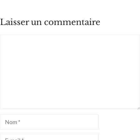
Laisser un commentaire
Commentaire
Nom
E-