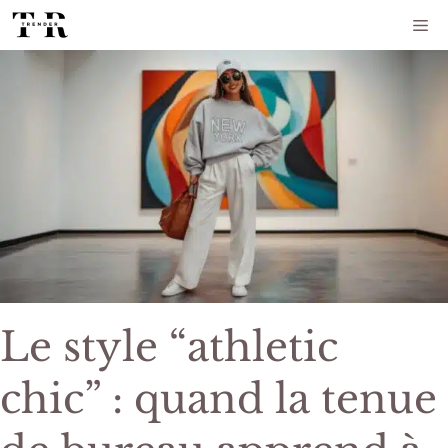
Aller
Me
au
contenu
Le style “athletic
chic” : quand la tenue