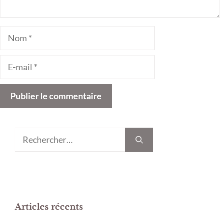
Nom
E-
mail
Rechercher :
Articles récents