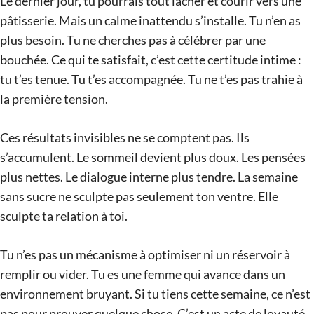
Le dernier jour, tu pourrais tout lâcher et courir vers une
pâtisserie. Mais un calme inattendu s’installe. Tu n’en as
plus besoin. Tu ne cherches pas à célébrer par une
bouchée. Ce qui te satisfait, c’est cette certitude intime :
tu t’es tenue. Tu t’es accompagnée. Tu ne t’es pas trahie à
la première tension.
Ces résultats invisibles ne se comptent pas. Ils
s’accumulent. Le sommeil devient plus doux. Les pensées
plus nettes. Le dialogue interne plus tendre. La semaine
sans sucre ne sculpte pas seulement ton ventre. Elle
sculpte ta relation à toi.
Tu n’es pas un mécanisme à optimiser ni un réservoir à
remplir ou vider. Tu es une femme qui avance dans un
environnement bruyant. Si tu tiens cette semaine, ce n’est
pas pour prouver quelque chose. C’est un acte de loyauté