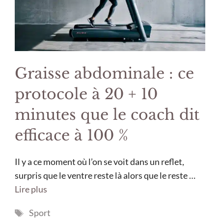
Graisse abdominale : ce
protocole à 20 + 10
minutes que le coach dit
efficace à 100 %
Il y a ce moment où l’on se voit dans un reflet,
surpris que le ventre reste là alors que le reste …
Lire plus
Étiquettes
Sport