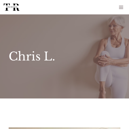
Aller
Me
au
contenu
Chris L.