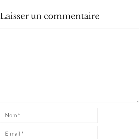
Laisser un commentaire
Commentaire
Nom
E-
mail