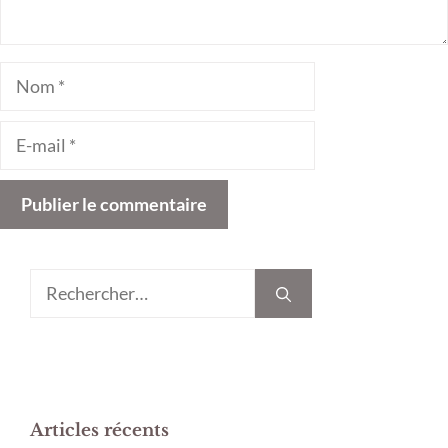
Nom
E-
mail
Rechercher :
Articles récents