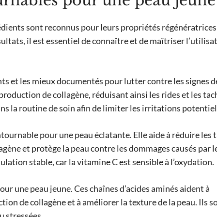
urnables pour une peau jeune
rédients sont reconnus pour leurs propriétés régénératrices
ultats, il est essentiel de connaître et de maîtriser l’utilisa
ants et les mieux documentés pour lutter contre les signes d
 production de collagène, réduisant ainsi les rides et les ta
la routine de soin afin de limiter les irritations potentiel
ntournable pour une peau éclatante. Elle aide à réduire les 
agène et protège la peau contre les dommages causés par l
lation stable, car la vitamine C est sensible à l’oxydation.
pour une peau jeune. Ces chaînes d’acides aminés aident à
tion de collagène et à améliorer la texture de la peau. Ils s
u stressées.