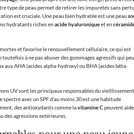
tre type de peau permet de retirer les impuretés sans pert
atation est cruciale. Une peau bien hydratée est une peau
so
ums hydratants riches en
acide hyaluronique
et en
céramid
 mortes et favorise le renouvellement cellulaire, ce qui est
n toutefois à ne pas abuser des gommages agressifs qui pe
doux aux AHA (acides alpha-hydroxy) ou BHA (acides bêta-
rayons UV sont les principaux responsables du vieillissemen
ge spectre avec un SPF d’au moins 30 est une habitude
ément, des antioxydants comme la
vitamine C
peuvent aide
eau des agressions extérieures.