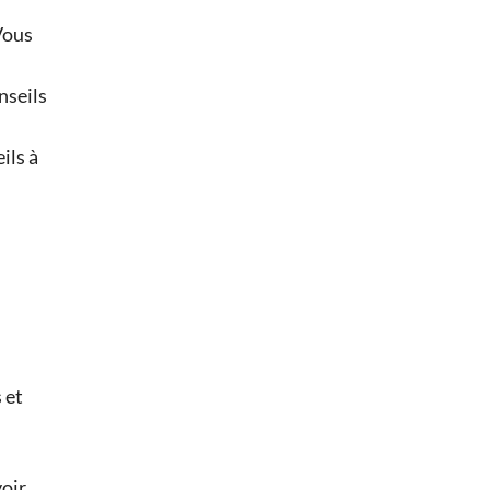
Vous
nseils
ils à
 et
voir