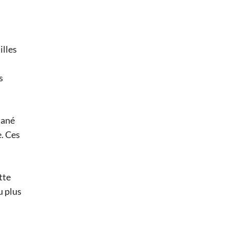
illes
s
tané
e. Ces
tte
u plus