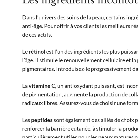
Les ingrédients inconto
Dans l’univers des soins de la peau, certains ing
anti-âge. Pour offrir à vos clients les meilleurs rés
de ces actifs.
Le
rétinol
est l’un des ingrédients les plus puiss
l’âge. Il stimule le renouvellement cellulaire et la
pigmentaires. Introduisez-le progressivement dans 
La
vitamine C
, un antioxydant puissant, est inco
de pigmentation, augmente la production de coll
radicaux libres. Assurez-vous de choisir une formu
Les
peptides
sont également des alliés de choix 
renforcer la barrière cutanée, à stimuler la produc
particulièrement utiles pour les peaux matures o