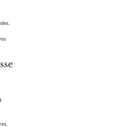
ides.
vos
sse
t
res,