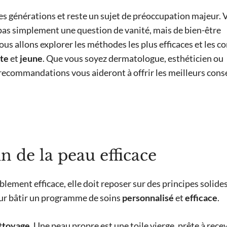
les générations et reste un sujet de préoccupation majeur. 
pas simplement une question de vanité, mais de bien-être
nous allons explorer les méthodes les plus efficaces et les co
nte
et
jeune
. Que vous soyez dermatologue, esthéticien ou
recommandations vous aideront à offrir les meilleurs conse
 de la peau efficace
blement efficace, elle doit reposer sur des principes solides
our bâtir un programme de soins
personnalisé
et
efficace
.
ttoyage
. Une peau propre est une toile vierge, prête à rece