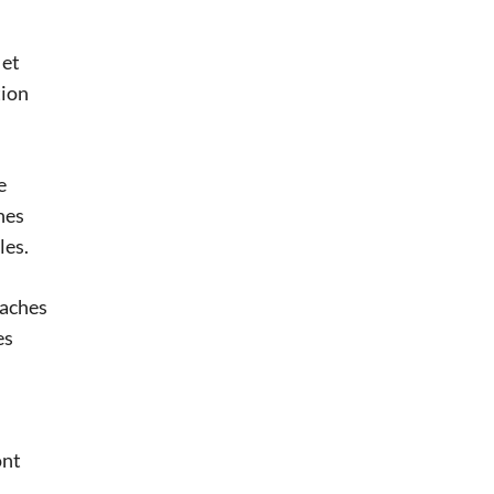
 et
tion
e
ches
les.
taches
es
ont