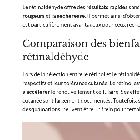
Le rétinaldéhyde offre des
résultats rapides
sans 
rougeurs
et la
sécheresse
. Il permet ainsi d’obte
est particulièrement avantageux pour ceux recher
Comparaison des bienfait
rétinaldéhyde
Lors de la sélection entre le rétinol et le rétinal
respectifs et leur tolérance cutanée. Le rétinol e
à
accélérer
le renouvellement cellulaire. Ses effet
cutanée sont largement documentés. Toutefois, se
desquamations
, peuvent être un frein pour certa