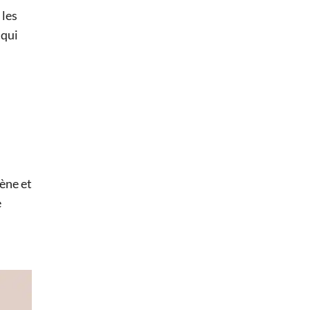
 les
 qui
ène et
e