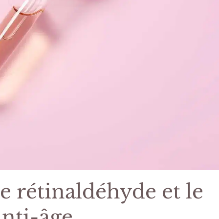
le rétinaldéhyde et le
anti-âge