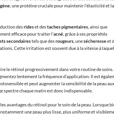
agène
, une protéine cruciale pour maintenir l’élasticité et la
réduction des
rides
et des
taches pigmentaires
, ainsi que
ement efficace pour traiter l’
acné
, grâce à ses propriétés
ets secondaires
tels que des
rougeurs
, une
sécheresse
et 
ations. Cette irritation est souvent due à la vitesse à laquel
duire le rétinol progressivement dans votre routine de soins.
mentez lentement la fréquence d’application. Il est égale
t photosensible et peut augmenter la sensibilité de la peau au
arge spectre chaque matin est donc indispensable.
es avantages du rétinol pour le soin de la peau. Lorsque b
fs, notamment une peau plus lisse, plus uniforme et visiblem