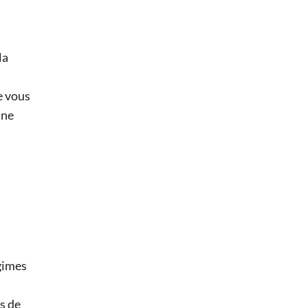
la
e vous
une
égimes
es de