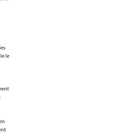
des
le le
ment
x
ien
ent