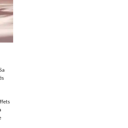
 Sa
és
ffets
a
e