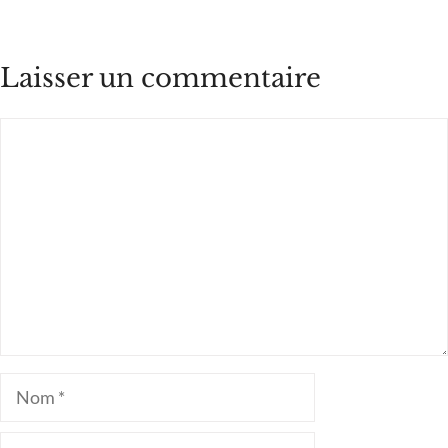
Laisser un commentaire
Commentaire
Nom
E-