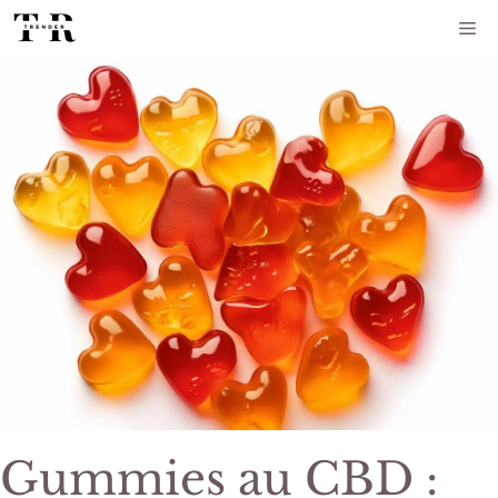
Aller
Me
au
contenu
Gummies au CBD :