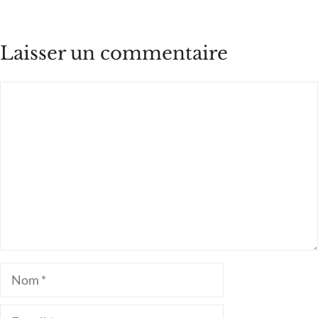
Laisser un commentaire
Commentaire
Nom
E-