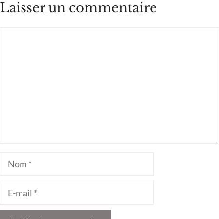
Laisser un commentaire
Commentaire
Nom
E-
mail